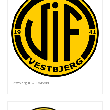
Vestbjerg IF // Fodbold