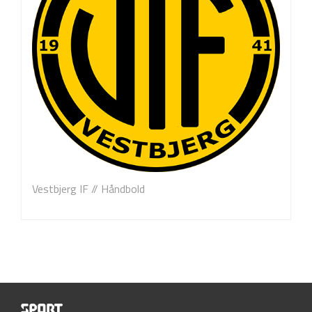
Vestbjerg IF // Håndbold