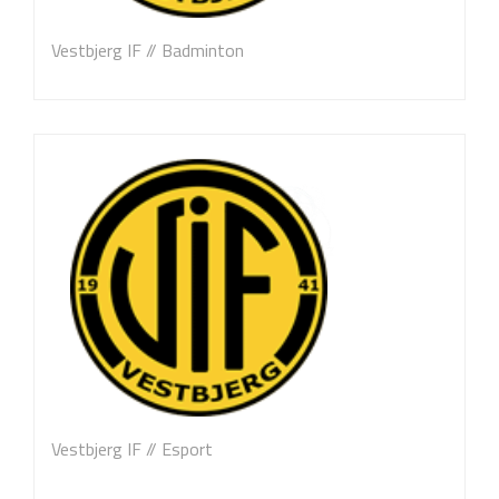
Vestbjerg IF // Badminton
Vestbjerg IF // Esport