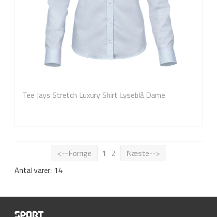
Tee Jays Stretch Luxury Shirt Lyseblå Dame
<--Forrige
1
2
Næste-->
Antal varer: 14