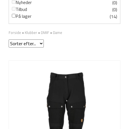
Nyheder
(0)
Tilbud
(0)
På lager
(14)
Forside
»
Klubber
»
DMIF
»
Dame