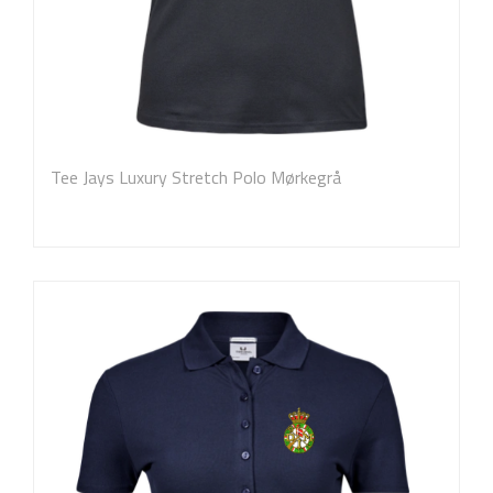
Tee Jays Luxury Stretch Polo Mørkegrå