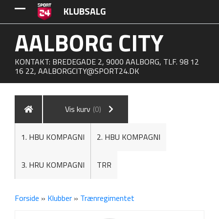
KLUBSALG
AALBORG CITY
KONTAKT: BREDEGADE 2, 9000 AALBORG, TLF. 98 12
16 22,
AALBORGCITY@SPORT24.DK
Vis kurv
(0)
1. HBU KOMPAGNI
2. HBU KOMPAGNI
3. HRU KOMPAGNI
TRR
Forside
»
Klubber
»
Trænregimentet