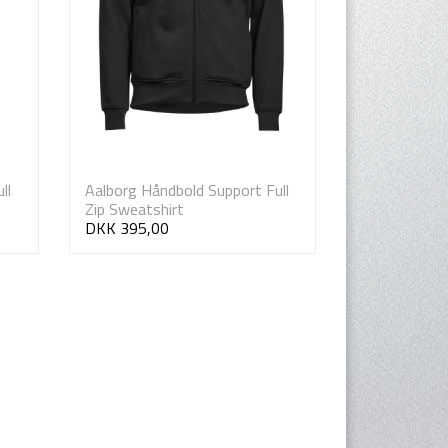
ll
Aalborg Håndbold Support Full
Zip Sweatshirt
DKK 395,00