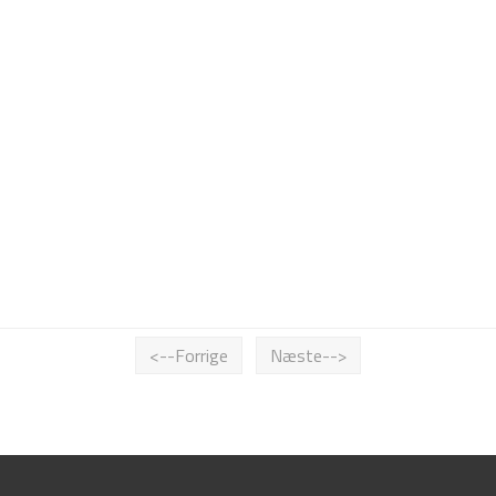
<--Forrige
Næste-->