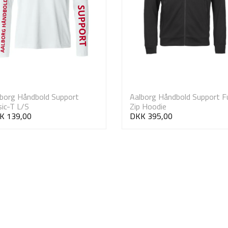
borg Håndbold Support
Aalborg Håndbold Support Fu
ic-T L/S
Zip Hoodie
K 139,00
DKK 395,00