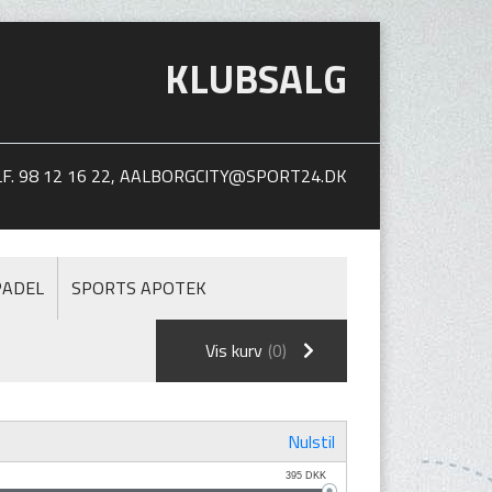
KLUBSALG
. 98 12 16 22,
AALBORGCITY@SPORT24.DK
PADEL
SPORTS APOTEK
Vis kurv
(0)
Nulstil
395
DKK