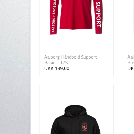
Aalborg Håndbold Support
Aal
Basic-T L/S
Bas
DKK 139,00
DK