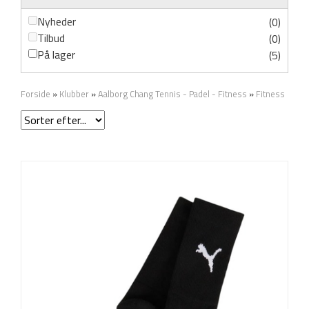
Nyheder
(0)
Tilbud
(0)
På lager
(5)
Forside
»
Klubber
»
Aalborg Chang Tennis - Padel - Fitness
»
Fitness