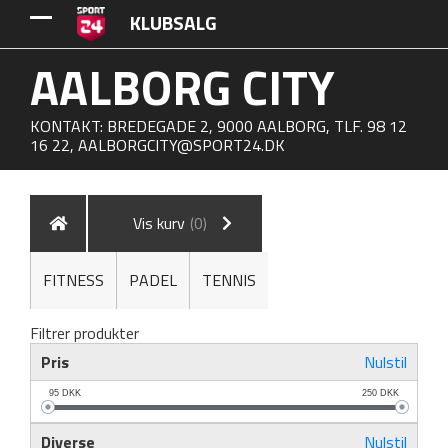
KLUBSALG
AALBORG CITY
KONTAKT: BREDEGADE 2, 9000 AALBORG, TLF. 98 12
16 22,
AALBORGCITY@SPORT24.DK
Vis kurv
(0)
FITNESS
PADEL
TENNIS
Filtrer produkter
Pris
Nulstil
95
DKK
250
DKK
Diverse
Nulstil