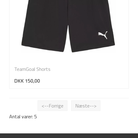
TeamGoal Shorts
DKK 150,00
<--Forrige
Næste-->
Antal varer: 5