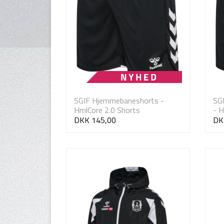
SGIF Hjemmebaneshorts -
SG
HmlCore 2.0 Shorts
- H
DKK 145,00
DK