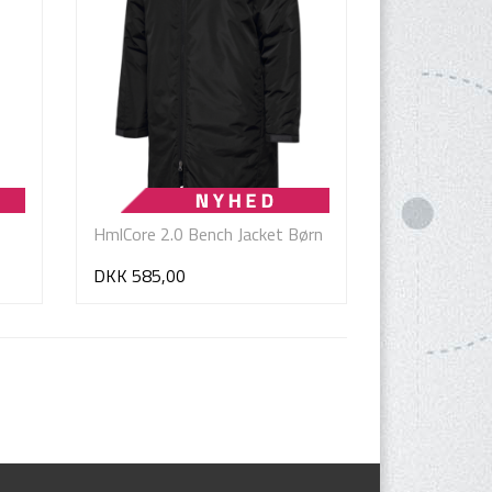
HmlCore 2.0 Bench Jacket Børn
DKK 585,00