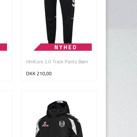
HmlCore 2.0 Track Pants Børn
DKK 210,00