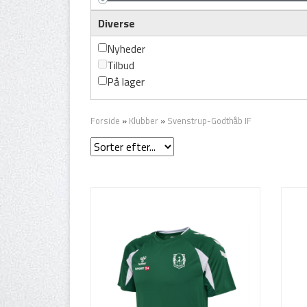
Diverse
Nyheder
Tilbud
På lager
Forside
»
Klubber
»
Svenstrup-Godthåb IF