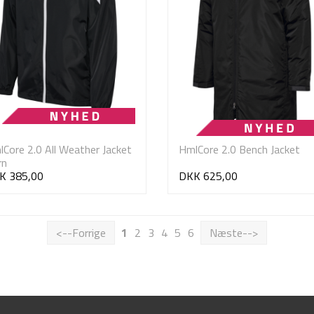
Core 2.0 All Weather Jacket
HmlCore 2.0 Bench Jacket
rn
K 385,00
DKK 625,00
<--Forrige
1
2
3
4
5
6
Næste-->