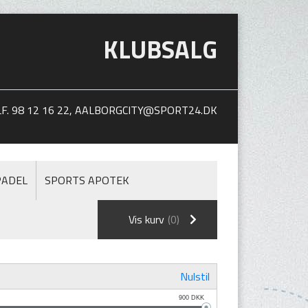
KLUBSALG
. 98 12 16 22,
AALBORGCITY@SPORT24.DK
PADEL
SPORTS APOTEK
Vis kurv
(0)
Nulstil
900
DKK