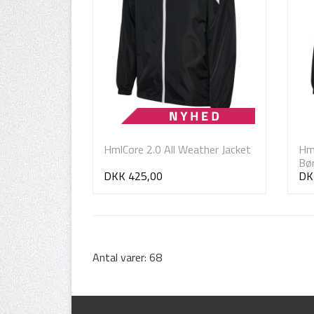
HmlCore 2.0 All Weather Jacket
Hml
Bø
DKK 425,00
DK
Antal varer: 68