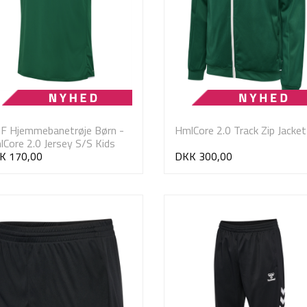
IF Hjemmebanetrøje Børn -
HmlCore 2.0 Track Zip Jacket
Core 2.0 Jersey S/S Kids
K 170,00
DKK 300,00