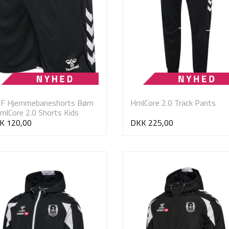
IF Hjemmebaneshorts Børn
HmlCore 2.0 Track Pants
mlCore 2.0 Shorts Kids
K 120,00
DKK 225,00