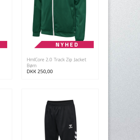
HmlCore 2.0 Track Zip Jacket
Børn
DKK 250,00