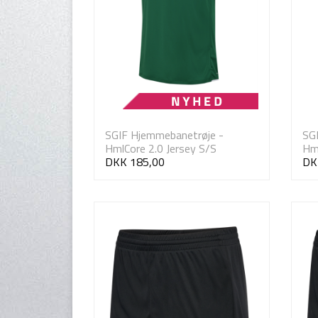
SGIF Hjemmebanetrøje -
SG
HmlCore 2.0 Jersey S/S
Hml
DKK 185,00
DK