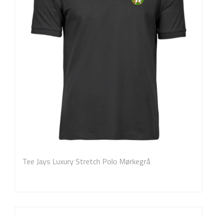
Tee Jays Luxury Stretch Polo Mørkegrå