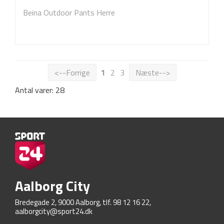
Beina Outdoor Pants Herre
<--Forrige
1
2
3
Næste-->
Antal varer: 28
Aalborg City
Bredegade 2, 9000 Aalborg, tlf. 98 12 16 22,
aalborgcity@sport24.dk