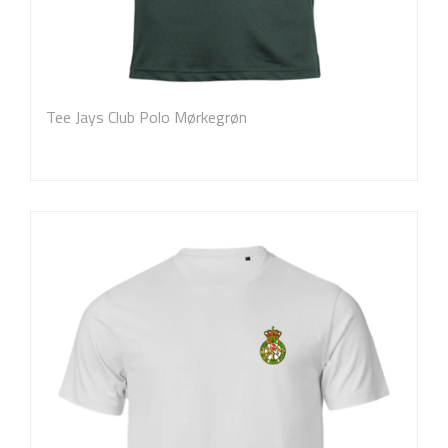
Tee Jays Club Polo Mørkegrøn