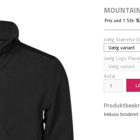
MOUNTAIN 
Pris ved
1
Stk
5
Vælg Størrelse (
Vælg Logo Placer
Antal
Produktbeskr
Inklusiv broderet