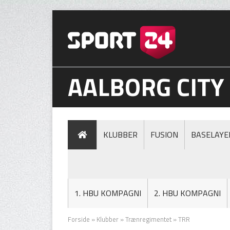
AALBORG CITY
KLUBBER
FUSION
BASELAYE
1. HBU KOMPAGNI
2. HBU KOMPAGNI
Forside
»
Klubber
»
Trænregimentet
»
TRR