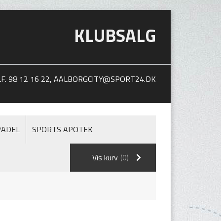
KLUBSALG
. 98 12 16 22,
AALBORGCITY@SPORT24.DK
PADEL
SPORTS APOTEK
Vis kurv
(0)