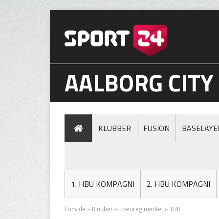
AALBORG CITY
KLUBBER
FUSION
BASELAYE
1. HBU KOMPAGNI
2. HBU KOMPAGNI
Forside
»
Klubber
»
Trænregimentet
»
TRR