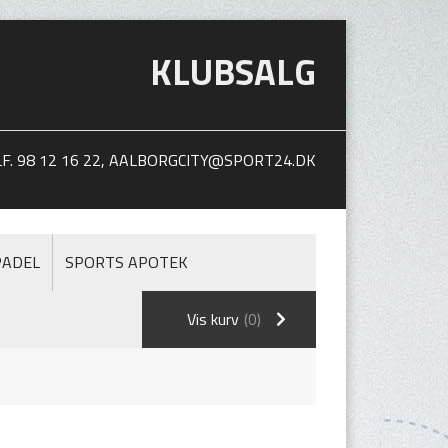
KLUBSALG
. 98 12 16 22,
AALBORGCITY@SPORT24.DK
PADEL
SPORTS APOTEK
Vis kurv
(0)