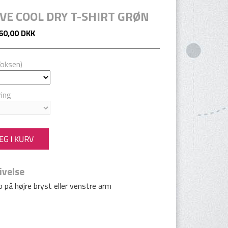
VE COOL DRY T-SHIRT GRØN
60,00 DKK
Voksen)
ing
ivelse
o på højre bryst eller venstre arm