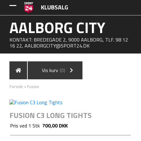
KLUBSALG
AALBORG CITY
KONTAKT: BREDEGADE 2, 9000 AALBORG, TLF. 98 12
16 22,
AALBORGCITY@SPORT24.DK
Vis kurv
(0)
Forside
»
Fusion
FUSION C3 LONG TIGHTS
Pris ved
1
Stk
700,00 DKK