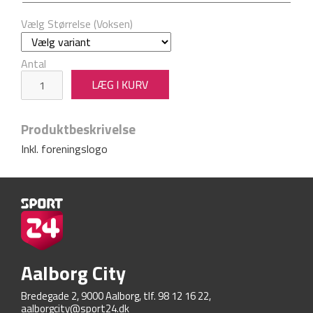
Vælg Størrelse (Voksen)
Antal
Produktbeskrivelse
Inkl. foreningslogo
Aalborg City
Bredegade 2, 9000 Aalborg, tlf. 98 12 16 22,
aalborgcity@sport24.dk