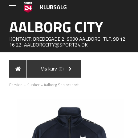
KLUBSALG
AALBORG CITY
KONTAKT: BREDEGADE 2, 9000 AALBORG, TLF. 98 12
16 22,
AALBORGCITY@SPORT24.DK
Vis kurv
(0)
Forside
»
Klubber
»
Aalborg Seniorsport