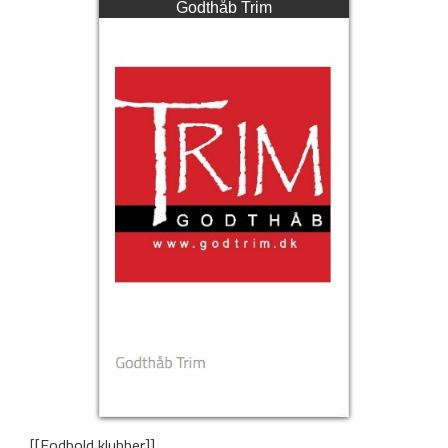
Godthåb Trim
[[Fodbold klubber]]