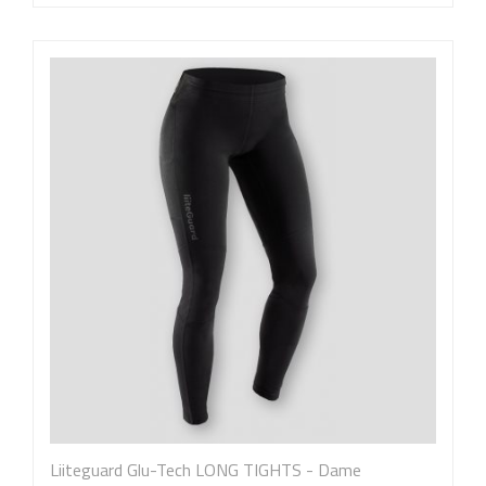
Liiteguard Glu-Tech LONG TIGHTS - Dame