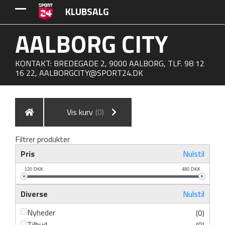
KLUBSALG
AALBORG CITY
KONTAKT: BREDEGADE 2, 9000 AALBORG, TLF. 98 12
16 22,
AALBORGCITY@SPORT24.DK
Vis kurv
(0)
Filtrer produkter
Pris
Nulstil
120
DKK
480
DKK
Diverse
Nulstil
Nyheder
(0)
Tilbud