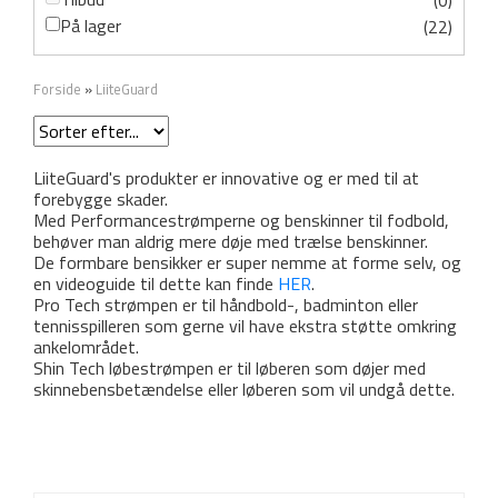
(0)
På lager
(22)
Forside
»
LiiteGuard
LiiteGuard's produkter er innovative og er med til at
forebygge skader.
Med Performancestrømperne og benskinner til fodbold,
behøver man aldrig mere døje med trælse benskinner.
De formbare bensikker er super nemme at forme selv, og
en videoguide til dette kan finde
HER
.
Pro Tech strømpen er til håndbold-, badminton eller
tennisspilleren som gerne vil have ekstra støtte omkring
ankelområdet.
Shin Tech løbestrømpen er til løberen som døjer med
skinnebensbetændelse eller løberen som vil undgå dette.