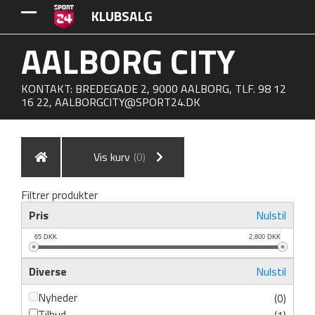
KLUBSALG
AALBORG CITY
KONTAKT: BREDEGADE 2, 9000 AALBORG, TLF. 98 12
16 22,
AALBORGCITY@SPORT24.DK
Vis kurv
(0)
Filtrer produkter
Pris
Nulstil
65
DKK
2,800
DKK
Diverse
Nulstil
Nyheder
(0)
Tilbud