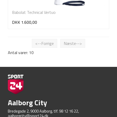
Babolat Technical Vertuo
DKK 1.600,00
<--Forrige
Næste-->
Antal varer: 10
Aalborg City
Bredegade 2, 9000 Aalborg, tlf. 98 12 16 22,
aalborgcity@sport24.dk