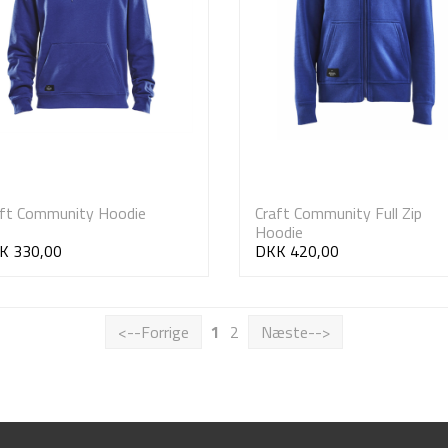
aft Community Hoodie
Craft Community Full Zip
Hoodie
K 330,00
DKK 420,00
<--Forrige
1
2
Næste-->