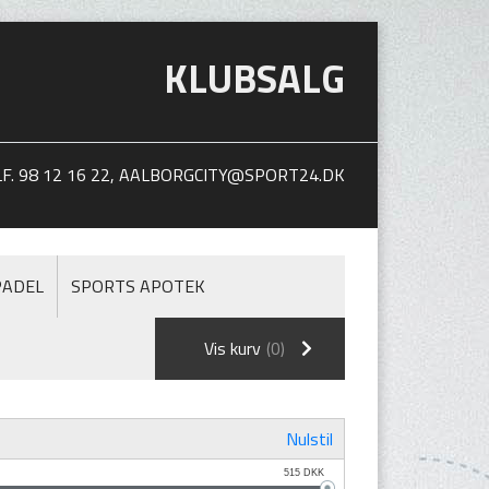
KLUBSALG
. 98 12 16 22,
AALBORGCITY@SPORT24.DK
PADEL
SPORTS APOTEK
Vis kurv
(0)
Nulstil
515
DKK