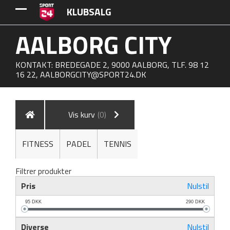
KLUBSALG
AALBORG CITY
KONTAKT: BREDEGADE 2, 9000 AALBORG, TLF. 98 12
16 22,
AALBORGCITY@SPORT24.DK
Vis kurv
(0)
FITNESS
PADEL
TENNIS
Filtrer produkter
Pris
Nulstil
95
DKK
290
DKK
Diverse
Nulstil