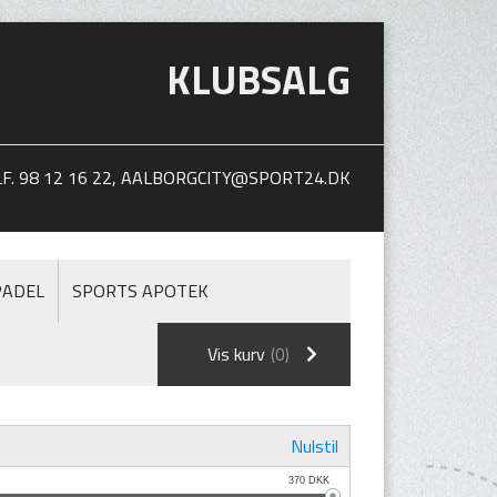
KLUBSALG
. 98 12 16 22,
AALBORGCITY@SPORT24.DK
PADEL
SPORTS APOTEK
Vis kurv
(0)
Nulstil
370
DKK