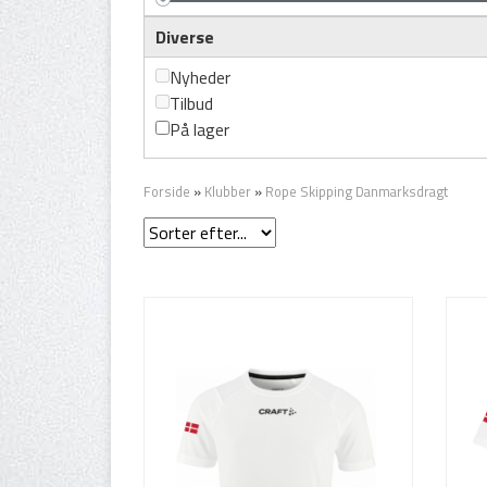
Diverse
Nyheder
Tilbud
På lager
Forside
»
Klubber
»
Rope Skipping Danmarksdragt