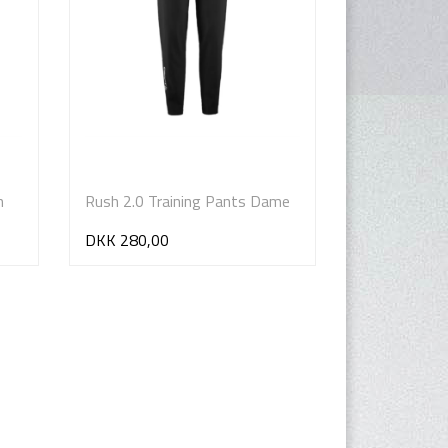
n
Rush 2.0 Training Pants Dame
DKK 280,00