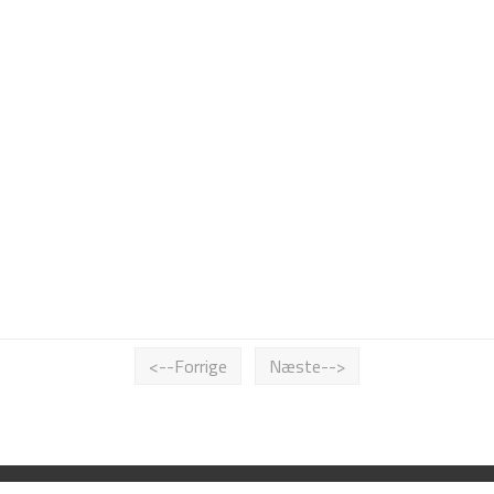
<--Forrige
Næste-->