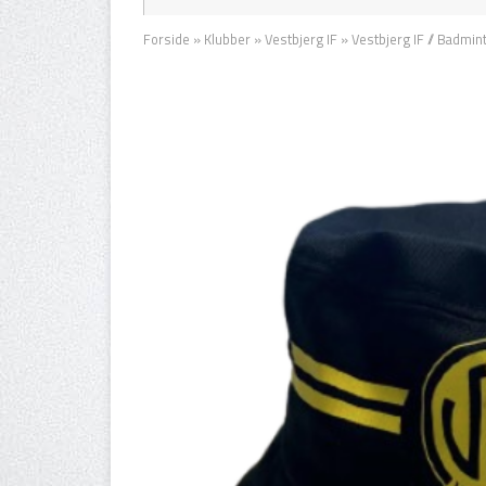
Forside
»
Klubber
»
Vestbjerg IF
»
Vestbjerg IF // Badmin