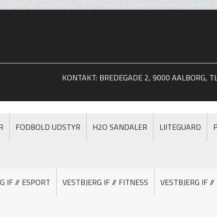
KONTAKT: BREDEGADE 2, 9000 AALBORG, TLF
R
FODBOLD UDSTYR
H2O SANDALER
LIITEGUARD
G IF // ESPORT
VESTBJERG IF // FITNESS
VESTBJERG IF /