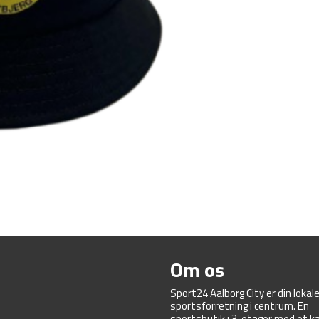
Om os
Sport24 Aalborg City er din lokal
sportsforretning i centrum. En
sportsbutik i 3. etager med et