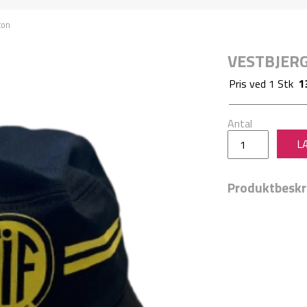
ton
VESTBJERG
Pris ved
1
Stk
1
Antal
Produktbeskr