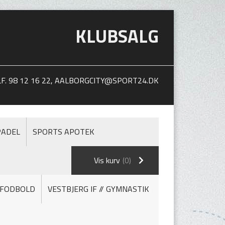
KLUBSALG
. 98 12 16 22,
AALBORGCITY@SPORT24.DK
PADEL
SPORTS APOTEK
Vis kurv
(0)
/ FODBOLD
VESTBJERG IF // GYMNASTIK